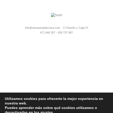
info@siestaarquitectura.com C/ Ramón y Cajal 37
671 940 357 - 659 737 987
Utilizamos cookies para ofrecerte la mejor experiencia en
nuestra web.
Puedes aprender más sobre qué cookies utilizamos o
© 2026 - Siesta Arquitectura
desactivarlas en los
ajustes
.
Aviso Legal
-
Política de privacidad
-
Política de Cookies